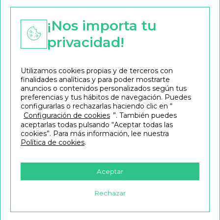
profesional de éxito.
¡Nos importa tu
Cursos de Audiovisuales:
privacidad!
Tipos de cursos
Utilizamos cookies propias y de terceros con
En Cursos.es te ofrecemos una gran variedad de
finalidades analíticas y para poder mostrarte
anuncios o contenidos personalizados según tus
cursos de calidad garantizada, para comenzar una
preferencias y tus hábitos de navegación. Puedes
nueva aventura profesional con todas las garantías.
configurarlas o rechazarlas haciendo clic en “
En el sector audiovisual existe una gran demanda de
Configuración de cookies
”. También puedes
aceptarlas todas pulsando “Aceptar todas las
profesionales, pero debes marcar la diferencia con
cookies”. Para más información, lee nuestra
una formación técnica de la máxima calidad.
Política de cookies
.
¡Solicita la información que necesites sin compromiso!
Te ayudamos a encontrar el curso ideal para ti. Te
Aceptar
asesoraremos de forma totalmente gratuita.
Rechazar
¡Ha llegado el momento de que marques las
diferencias en el sector audiovisual!