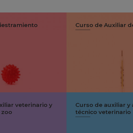
iestramiento
Curso de Auxiliar d
iliar veterinario y
Curso de auxiliar y
 zoo
técnico veterinario