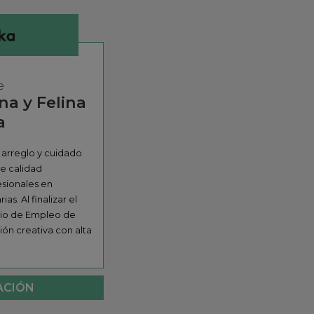
e
na y Felina
a
 arreglo y cuidado
e calidad
esionales en
s. Al finalizar el
rio de Empleo de
ón creativa con alta
ACIÓN