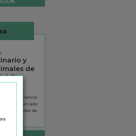
ACIÓN
e
inario y
imales de
Nubika
 Cuidador de
ción de excelencia
rción en el mercado
inario y cuidador de
ara
ACIÓN