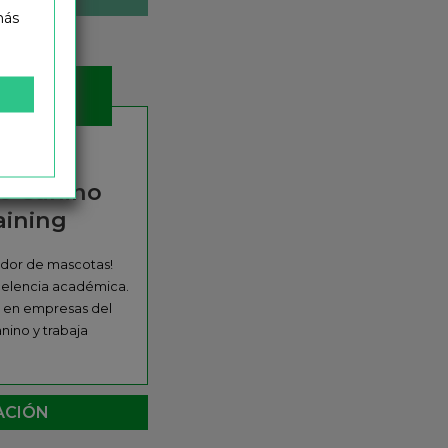
más
e
o Canino
ining
ador de mascotas!
elencia académica.
s en empresas del
nino y trabaja
ACIÓN