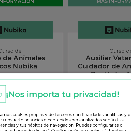
INFORMACIÓN
MÁS INFORM
Curso de
Curso d
o de Animales
Auxiliar Veter
icos Nubika
Cuidador de An
Zoológico 
 mejor cuidado a los animales
asa de empleabilidad.
¡Prepárate para convertirte en
¡Nos importa tu privacidad!
tro curso de técnico de
Animales de Zoológico! Forma
 crece profesionalmente!
académica y con una alta inse
laboral. ¡Hazte ya auxiliar veter
zoo!
zamos cookies propias y de terceros con finalidades analíticas y p
r mostrarte anuncios o contenidos personalizados según tus
INFORMACIÓN
erencias y tus hábitos de navegación. Puedes configurarlas o
MÁS INFORM
zarlas haciendo clic en “
Configuración de cookies
”. También