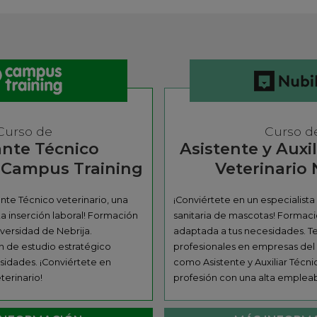
Curso de
Curso d
nte Técnico
Asistente y Auxi
o Campus Training
Veterinario
te Técnico veterinario, una
¡Conviértete en un especialista
ta inserción laboral! Formación
sanitaria de mascotas! Formaci
iversidad de Nebrija.
adaptada a tus necesidades. Te
n de estudio estratégico
profesionales en empresas del s
sidades. ¡Conviértete en
como Asistente y Auxiliar Técni
erinario!
profesión con una alta empleab