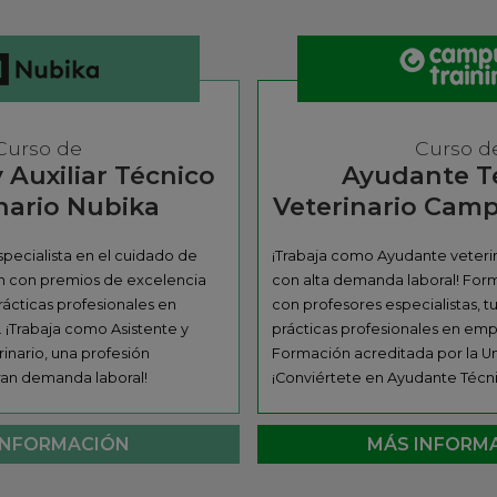
Curso de
Curso d
 Auxiliar Técnico
Ayudante T
nario Nubika
Veterinario Camp
specialista en el cuidado de
¡Trabaja como Ayudante veterin
n con premios de excelencia
con alta demanda laboral! For
rácticas profesionales en
con profesores especialistas, t
 ¡Trabaja como Asistente y
prácticas profesionales en emp
rinario, una profesión
Formación acreditada por la Un
ran demanda laboral!
¡Conviértete en Ayudante Técni
INFORMACIÓN
MÁS INFORM