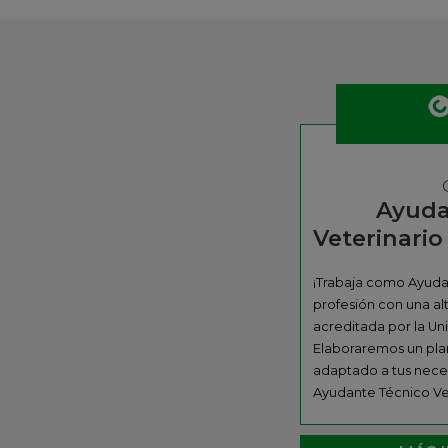
Ayuda
Veterinari
¡Trabaja como Ayudan
profesión con una al
acreditada por la Un
Elaboraremos un pla
adaptado a tus nece
Ayudante Técnico Vet