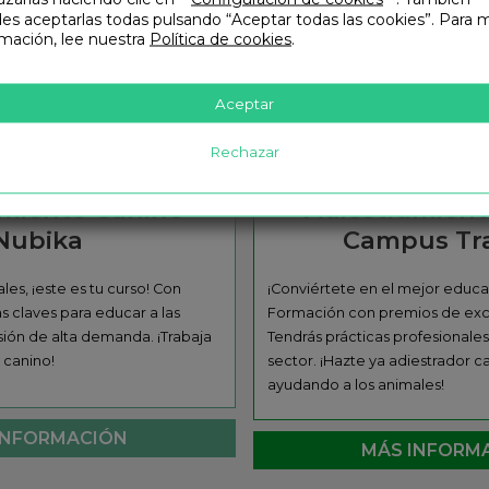
es aceptarlas todas pulsando “Aceptar todas las cookies”. Para 
rmación, lee nuestra
Política de cookies
.
Aceptar
Rechazar
Curso de
Curso d
amiento Canino
Adiestramient
Nubika
Campus Tra
les, ¡este es tu curso! Con
¡Conviértete en el mejor educ
s claves para educar a las
Formación con premios de exc
ión de alta demanda. ¡Trabaja
Tendrás prácticas profesionale
 canino!
sector. ¡Hazte ya adiestrador ca
ayudando a los animales!
INFORMACIÓN
MÁS INFORM