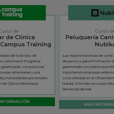
Curso de
Curso d
ar de Clínica
Peluquería Cani
a Campus Training
Nubik
uidado de todo tipo de
¡Las mejores técnicas de corte,
ro veterinario! Programa
de perros y gatos! Formación d
 garantizada, con prácticas
garantizada con prácticas prof
resas veterinarias y una
importantes empresas veterinaria
da y necesidades personales.
curso entrarás en el Observato
r de Clínica Veterinaria!
Nubika. ¡Fórmate en una profesi
demanda laboral!
INFORMACIÓN
MÁS INFORM