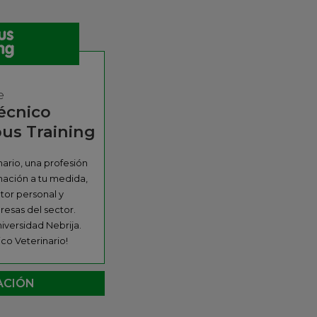
e
écnico
us Training
ario, una profesión
mación a tu medida,
utor personal y
resas del sector.
iversidad Nebrija.
co Veterinario!
ACIÓN