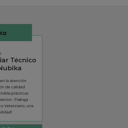
e
liar Técnico
 Nubika
 en la atención
ón de calidad
ndrás prácticas
ector. ¡Trabaja
co Veterinario, una
ilidad!