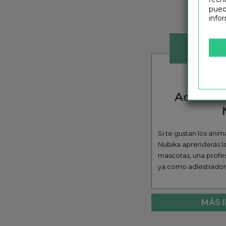
pued
info
Adiestr
Si te gustan los anima
Nubika aprenderás la
mascotas, una profes
ya como adiestrador
MÁS 