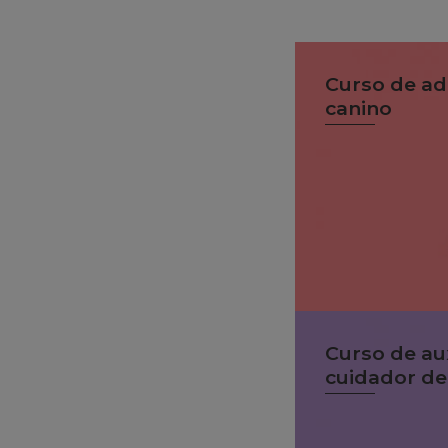
Curso de ad
canino
Curso de aux
cuidador de