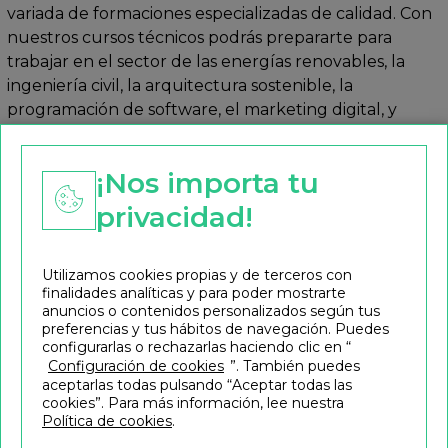
variada de formaciones especializadas de calidad. Con
nuestros cursos técnicos podrás prepararte para
trabajar en el sector de las energías renovables, la
ingeniería civil, la arquitectura sostenible, la
programación de software, el marketing digital, y
muchos más.
Te ayudamos a encontrar el curso perfecto, sea cual
¡Nos importa tu
sea tu vocación. Para ello, ponemos a tu disposición
privacidad!
nuestra experiencia y te informaremos de cuáles son
las mejores academias de tu zona para cursos
técnicos. ¡Solicita más información!
Utilizamos cookies propias y de terceros con
finalidades analíticas y para poder mostrarte
anuncios o contenidos personalizados según tus
preferencias y tus hábitos de navegación. Puedes
configurarlas o rechazarlas haciendo clic en “
Configuración de cookies
”. También puedes
aceptarlas todas pulsando “Aceptar todas las
cookies”. Para más información, lee nuestra
Política de cookies
.